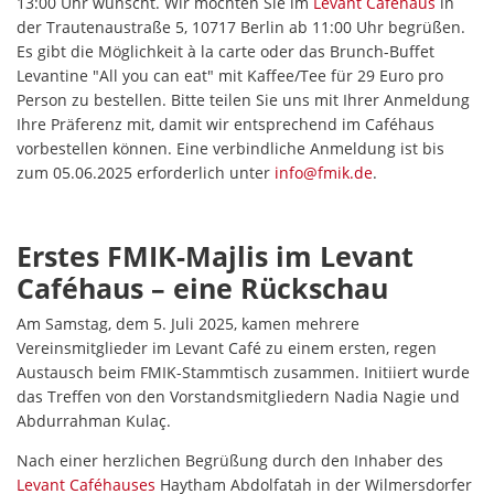
13:00 Uhr wünscht. Wir möchten Sie im
Levant Caféhaus
in
der Trautenaustraße 5, 10717 Berlin ab 11:00 Uhr begrüßen.
Es gibt die Möglichkeit à la carte oder das Brunch-Buffet
Levantine "All you can eat" mit Kaffee/Tee für 29 Euro pro
Person zu bestellen. Bitte teilen Sie uns mit Ihrer Anmeldung
Ihre Präferenz mit, damit wir entsprechend im Caféhaus
vorbestellen können. Eine verbindliche Anmeldung ist bis
zum 05.06.2025 erforderlich unter
info@fmik.de
.
Erstes FMIK-Majlis im Levant
Caféhaus – eine Rückschau
Am Samstag, dem 5. Juli 2025, kamen mehrere
Vereinsmitglieder im Levant Café zu einem ersten, regen
Austausch beim FMIK-Stammtisch zusammen. Initiiert wurde
das Treffen von den Vorstandsmitgliedern Nadia Nagie und
Abdurrahman Kulaç.
Nach einer herzlichen Begrüßung durch den Inhaber des
Levant Caféhauses
Haytham Abdolfatah in der Wilmersdorfer