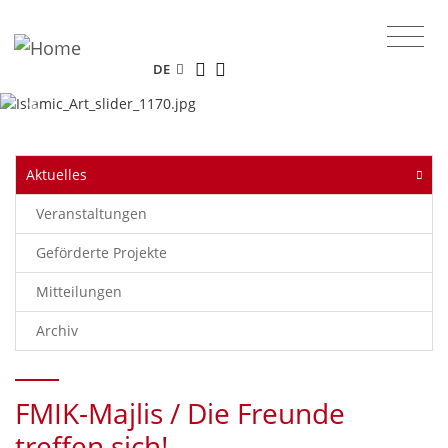
Das Online-Portal des Museums für
Islamische Kunst.
DE
Previous
Next
Aktuelles
Veranstaltungen
Geförderte Projekte
Mitteilungen
Archiv
FMIK-Majlis / Die Freunde
treffen sich!