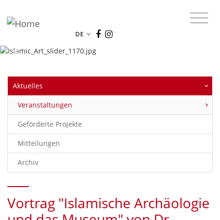
Das Online-Portal des Museums für
Islamische Kunst.
DE
Previous
Next
Aktuelles
Veranstaltungen
Geförderte Projekte
Mitteilungen
Archiv
Vortrag "Islamische Archäologie
und das Museum" von Dr.